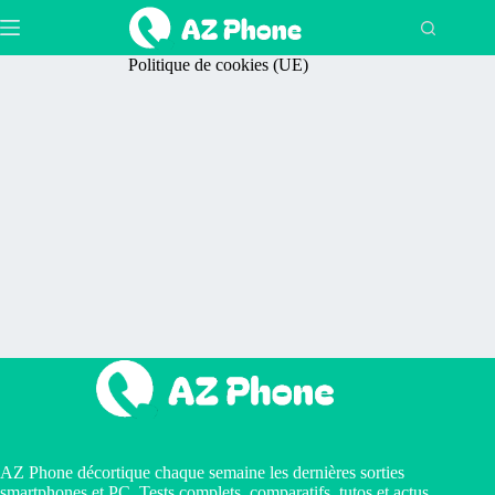
Passer
au
contenu
Politique de cookies (UE)
AZ Phone décortique chaque semaine les dernières sorties
smartphones et PC. Tests complets, comparatifs, tutos et actus