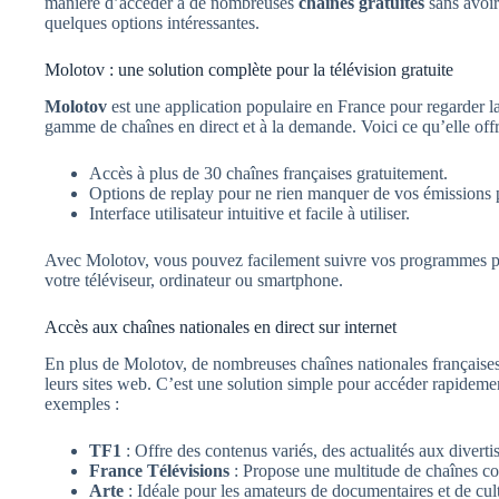
manière d’accéder à de nombreuses
chaînes gratuites
sans avoir 
quelques options intéressantes.
Molotov : une solution complète pour la télévision gratuite
Molotov
est une application populaire en France pour regarder la
gamme de chaînes en direct et à la demande. Voici ce qu’elle offr
Accès à plus de 30 chaînes françaises gratuitement.
Options de replay pour ne rien manquer de vos émissions p
Interface utilisateur intuitive et facile à utiliser.
Avec Molotov, vous pouvez facilement suivre vos programmes préf
votre téléviseur, ordinateur ou smartphone.
Accès aux chaînes nationales en direct sur internet
En plus de Molotov, de nombreuses chaînes nationales françaises
leurs sites web. C’est une solution simple pour accéder rapidem
exemples :
TF1
: Offre des contenus variés, des actualités aux diverti
France Télévisions
: Propose une multitude de chaînes c
Arte
: Idéale pour les amateurs de documentaires et de cul