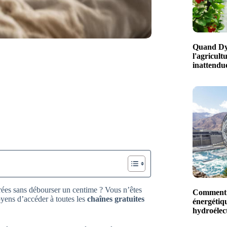
Quand Dys
l'agricult
inattendue
rées sans débourser un centime ? Vous n’êtes
Comment l
oyens d’accéder à toutes les
chaînes gratuites
énergétiq
hydroéle