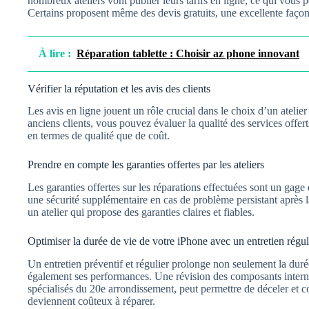
nombreux ateliers vont publier leurs tarifs en ligne, ce qui vous 
Certains proposent même des devis gratuits, une excellente façon 
À lire :
Réparation tablette : Choisir az phone innovant
Vérifier la réputation et les avis des clients
Les avis en ligne jouent un rôle crucial dans le choix d’un atelier
anciens clients, vous pouvez évaluer la qualité des services offerts 
en termes de qualité que de coût.
Prendre en compte les garanties offertes par les ateliers
Les garanties offertes sur les réparations effectuées sont un gage 
une sécurité supplémentaire en cas de problème persistant après 
un atelier qui propose des garanties claires et fiables.
Optimiser la durée de vie de votre iPhone avec un entretien régul
Un entretien préventif et régulier prolonge non seulement la dur
également ses performances. Une révision des composants internes,
spécialisés du 20e arrondissement, peut permettre de déceler et c
deviennent coûteux à réparer.