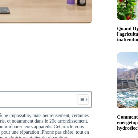
Quand Dys
l'agricult
inattendue
tâche impossible, mais heureusement, certaines
Comment l
Paris, et notamment dans le 20e arrondissement,
énergétiq
our réparer leurs appareils. Cet article vous
hydroéle
n pour une réparation iPhone pas chère, tout en
ur choisir un atelier de réparation.